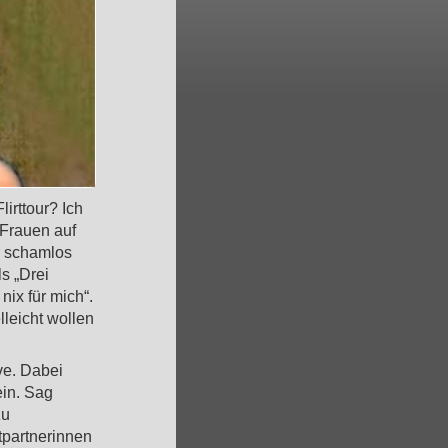
irttour? Ich
 Frauen auf
r schamlos
s „Drei
nix für mich“.
lleicht wollen
ve. Dabei
ein. Sag
zu
tpartnerinnen