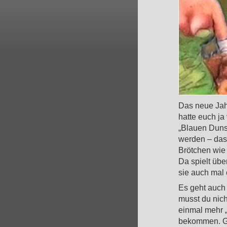
Das neue Jahr
hatte euch ja
„Blauen Dunst
werden – das 
Brötchen wie 
Da spielt übe
sie auch mal e
Es geht auch 
musst du nich
einmal mehr „
bekommen. Geh