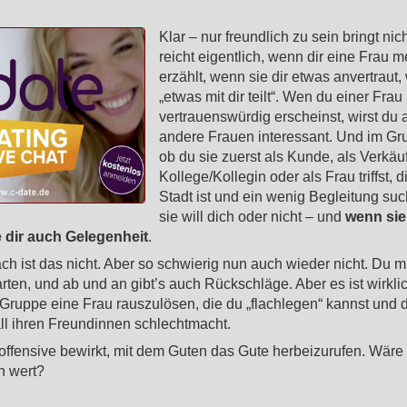
Klar – nur freundlich zu sein bringt nic
reicht eigentlich, wenn dir eine Frau m
erzählt, wenn sie dir etwas anvertraut,
„etwas mit dir teilt“. Wen du einer Frau
vertrauenswürdig erscheinst, wirst du 
andere Frauen interessant. Und im Gru
ob du sie zuerst als Kunde, als Verkäuf
Kollege/Kollegin oder als Frau triffst, d
Stadt ist und ein wenig Begleitung su
sie will dich oder nicht – und
wenn sie 
e dir auch Gelegenheit
.
ch ist das nicht. Aber so schwierig nun auch wieder nicht. Du m
en, und ab und an gibt’s auch Rückschläge. Aber es ist wirklic
 Gruppe eine Frau rauszulösen, die du „flachlegen“ kannst und d
ll ihren Freundinnen schlechtmacht.
fensive bewirkt, mit dem Guten das Gute herbeizurufen. Wäre 
h wert?