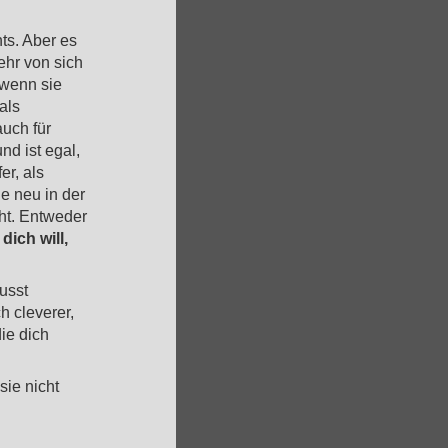
hts. Aber es
ehr von sich
 wenn sie
 als
auch für
nd ist egal,
er, als
ie neu in der
cht. Entweder
dich will,
usst
h cleverer,
ie dich
sie nicht