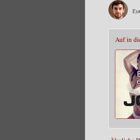
Eue
Auf in di