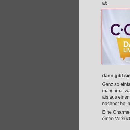
ab.
dann gibt si
Ganz so einfa
manchmal wart
als aus einer
nachher bei a
Eine Charmeof
einen Versuc