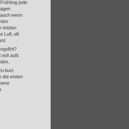
Frühling jede
sagen
, auch wenn
hlen
r letzten
 Luft, oft
nt.
ngsflirt?
 voll aufs
nden.
zu kurz
 die ersten
obene
s