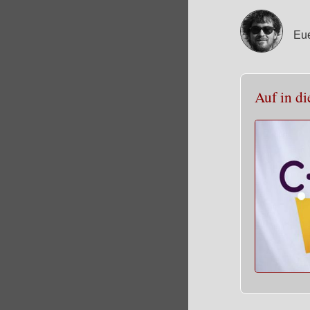
Eue
Auf in di