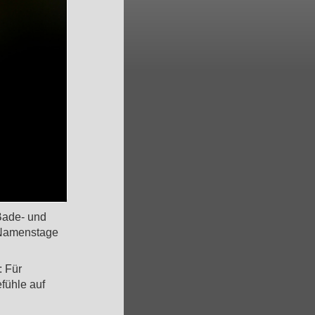
Bade- und
n Namenstage
: Für
fühle auf