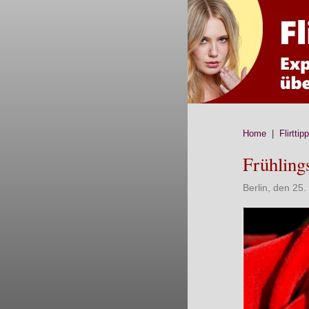
Home
|
Flirttip
Frühling
Berlin, den 25