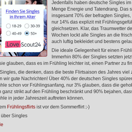
Jedenfalls haben deutsche Singles im 
Menge Energie und Tatendrang. Das 
insgesamt 70% der befragten Singles
nur 14% das explizit mit Frühlingsgefü
gleichsetzen. Klar, das Traumwetter de
Wochen lockt alle Singles an die frische
auch luftig bekleidet und bestens gelau
Die ideale Gelegenheit für einen Frühli
Immerhin 80% der Singles setzten jetzt
sie glauben, dass es im Frühling leichter ist, einen Partner zu fi
 Singles, die denken, dass die beste Flirtsaison des Jahres viel 
en wir gute Nachrichten! Über 40% der deutschen Singles spüren
ühle schon vor Frühlingsanfang, nur 3% glauben, dass die geh
ch ganz strikt auf den Frühling beschränkt und 90% bejahen, das
hle in jeder Jahreszeit auftreten können.
dem
Frühlingsflirts
ist vor dem Sommerflirt ;-)
 über Singles
de