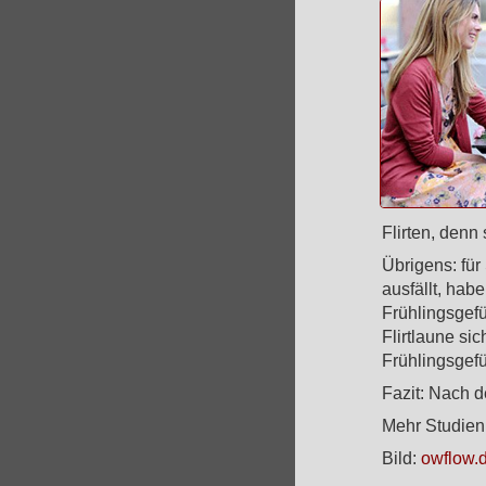
Flirten, denn 
Übrigens: für
ausfällt, hab
Frühlingsgef
Flirtlaune si
Frühlingsgefü
Fazit: Nach 
Mehr Studien
Bild:
owflow.