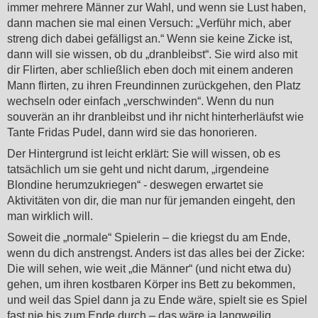
immer mehrere Männer zur Wahl, und wenn sie Lust haben,
dann machen sie mal einen Versuch: „Verführ mich, aber
streng dich dabei gefälligst an.“ Wenn sie keine Zicke ist,
dann will sie wissen, ob du „dranbleibst“. Sie wird also mit
dir Flirten, aber schließlich eben doch mit einem anderen
Mann flirten, zu ihren Freundinnen zurückgehen, den Platz
wechseln oder einfach „verschwinden“. Wenn du nun
souverän an ihr dranbleibst und ihr nicht hinterherläufst wie
Tante Fridas Pudel, dann wird sie das honorieren.
Der Hintergrund ist leicht erklärt: Sie will wissen, ob es
tatsächlich um sie geht und nicht darum, „irgendeine
Blondine herumzukriegen“ - deswegen erwartet sie
Aktivitäten von dir, die man nur für jemanden eingeht, den
man wirklich will.
Soweit die „normale“ Spielerin – die kriegst du am Ende,
wenn du dich anstrengst. Anders ist das alles bei der Zicke:
Die will sehen, wie weit „die Männer“ (und nicht etwa du)
gehen, um ihren kostbaren Körper ins Bett zu bekommen,
und weil das Spiel dann ja zu Ende wäre, spielt sie es Spiel
fast nie bis zum Ende durch – das wäre ja langweilig.