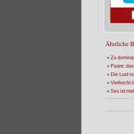
Ähnliche B
»
Zu dominan
»
Paare: das 
»
Die Lust n
»
Vielleicht 
»
Sex ist me