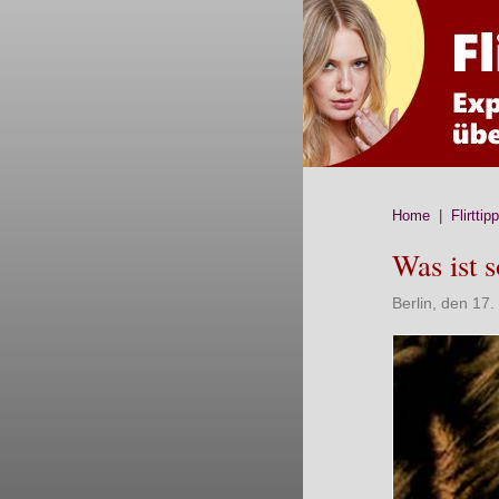
Home
|
Flirttip
Was ist s
Berlin, den 17