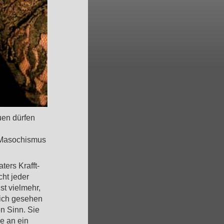
uen dürfen
r Masochismus
ters Krafft-
cht jeder
st vielmehr,
lich gesehen
en Sinn. Sie
e an ein