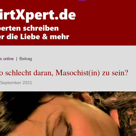
ps online
| Beitrag
o schlecht daran, Masochist(in) zu sein?
. September 2021