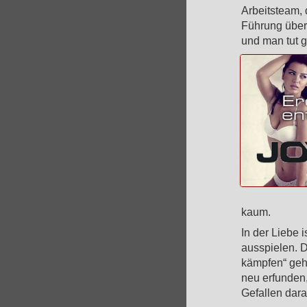
Arbeitsteam, d
Führung übern
und man tut g
kaum.
In der Liebe 
ausspielen. D
kämpfen“ gehö
neu erfunden
Gefallen dara