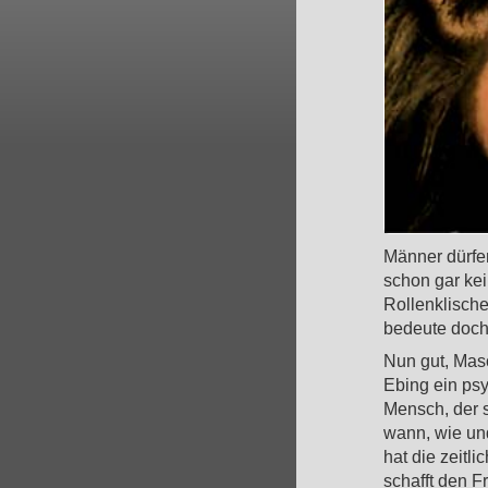
Männer dürfe
schon gar kei
Rollenklisch
bedeute doch 
Nun gut, Maso
Ebing ein psyc
Mensch, der s
wann, wie un
hat die zeitl
schafft den F