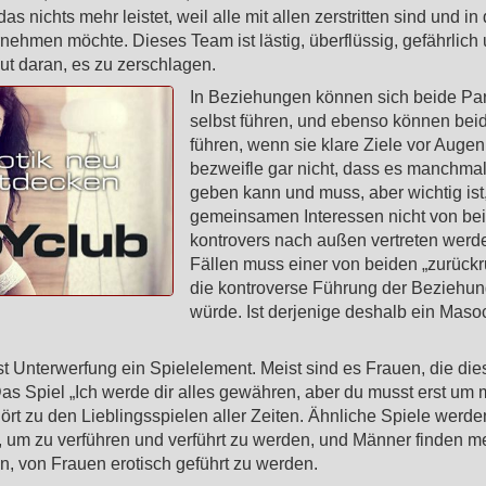
as nichts mehr leistet, weil alle mit allen zerstritten sind und in
ehmen möchte. Dieses Team ist lästig, überflüssig, gefährlich 
ut daran, es zu zerschlagen.
In Beziehungen können sich beide Par
selbst führen, und ebenso können bei
führen, wenn sie klare Ziele vor Augen
bezweifle gar nicht, dass es manchmal
geben kann und muss, aber wichtig ist
gemeinsamen Interessen nicht von be
kontrovers nach außen vertreten werde
Fällen muss einer von beiden „zurückr
die kontroverse Führung der Beziehu
würde. Ist derjenige deshalb ein Maso
ist Unterwerfung ein Spielelement. Meist sind es Frauen, die die
as Spiel „Ich werde dir alles gewähren, aber du musst erst um 
rt zu den Lieblingsspielen aller Zeiten. Ähnliche Spiele werd
, um zu verführen und verführt zu werden, und Männer finden 
n, von Frauen erotisch geführt zu werden.