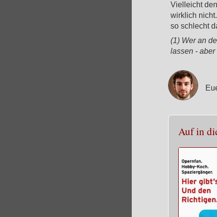
Vielleicht den
wirklich nich
so schlecht d
(1) Wer an de
lassen - aber
Eue
Auf in di