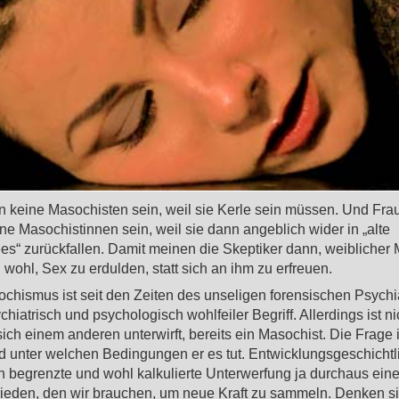
n keine Masochisten sein, weil sie Kerle sein müssen. Und Fra
ne Masochistinnen sein, weil sie dann angeblich wider in „alte
ees“ zurückfallen. Damit meinen die Skeptiker dann, weibliche
wohl, Sex zu erdulden, statt sich an ihm zu erfreuen.
chismus ist seit den Zeiten des unseligen forensischen Psychia
hiatrisch und psychologisch wohlfeiler Begriff. Allerdings ist ni
ich einem anderen unterwirft, bereits ein Masochist. Die Frage i
d unter welchen Bedingungen er es tut. Entwicklungsgeschicht
ich begrenzte und wohl kalkulierte Unterwerfung ja durchaus ein
rieden, den wir brauchen, um neue Kraft zu sammeln. Denken si