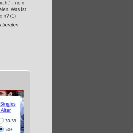
icht“ – nein,
elen. Was ist
ein? (1)
h beraten