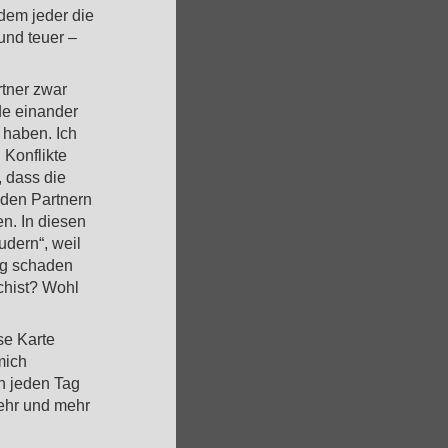
 dem jeder die
und teuer –
tner zwar
de einander
 haben. Ich
 Konflikte
, dass die
iden Partnern
n. In diesen
udern“, weil
ng schaden
chist? Wohl
se Karte
mich
en jeden Tag
mehr und mehr