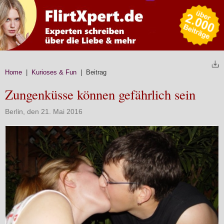
Home
|
Kurioses & Fun
| Beitrag
Zungenküsse können gefährlich sein
Berlin, den 21. Mai 2016