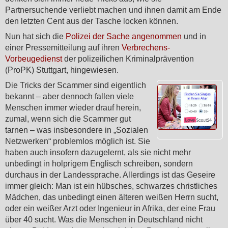
Partnersuchende verliebt machen und ihnen damit am Ende
den letzten Cent aus der Tasche locken können.
Nun hat sich die
Polizei der Sache angenommen
und in
einer Pressemitteilung auf ihren
Verbrechens-
Vorbeugedienst
der polizeilichen Kriminalprävention
(ProPK) Stuttgart, hingewiesen.
Die Tricks der Scammer sind eigentlich
bekannt – aber dennoch fallen viele
Menschen immer wieder drauf herein,
zumal, wenn sich die Scammer gut
tarnen – was insbesondere in „Sozialen
Netzwerken“ problemlos möglich ist. Sie
haben auch insofern dazugelernt, als sie nicht mehr
unbedingt in holprigem Englisch schreiben, sondern
durchaus in der Landessprache. Allerdings ist das Geseire
immer gleich: Man ist ein hübsches, schwarzes christliches
Mädchen, das unbedingt einen älteren weißen Herrn sucht,
oder ein weißer Arzt oder Ingenieur in Afrika, der eine Frau
über 40 sucht. Was die Menschen in Deutschland nicht