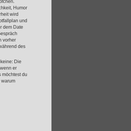
pfchen.
chkeit, Humor
heit wird
tfallplan und
or dem Date
Gespräch
h vorher
 während des
 keine: Die
 wenn er
s möchtest du
– warum