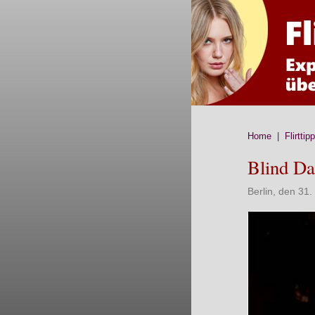
Home
|
Flirttip
Blind Da
Berlin, den 31