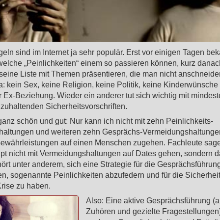
geln sind im Internet ja sehr populär. Erst vor einigen Tagen be
welche „Peinlichkeiten“ einem so passieren können, kurz danach
seine Liste mit Themen präsentieren, die man nicht anschneiden
a: kein Sex, keine Religion, keine Politik, keine Kinderwünsche
r Ex-Beziehung. Wieder ein anderer tut sich wichtig mit mindes
zuhaltenden Sicherheitsvorschriften.
 ganz schön und gut: Nur kann ich nicht mit zehn Peinlichkeits-
altungen und weiteren zehn Gesprächs-Vermeidungshaltunge
Gewährleistungen auf einen Menschen zugehen. Fachleute sag
upt nicht mit Vermeidungshaltungen auf Dates gehen, sondern d
ört unter anderem, sich eine Strategie für die Gesprächsführun
n, sogenannte Peinlichkeiten abzufedern und für die Sicherhei
Krise zu haben.
Also: Eine aktive Gesprächsführung (a
Zuhören und gezielte Fragestellunge