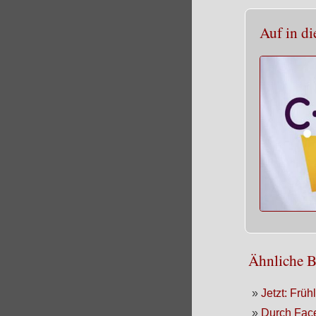
Auf in di
Ähnliche B
»
Jetzt: Früh
»
Durch Face