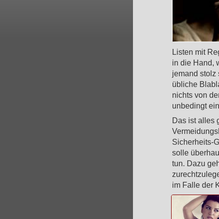
Listen mit Re
in die Hand, 
jemand stolz 
übliche Blabl
nichts von de
unbedingt ein
Das ist alles
Vermeidungsh
Sicherheits-
solle überha
tun. Dazu geh
zurechtzulege
im Falle der 