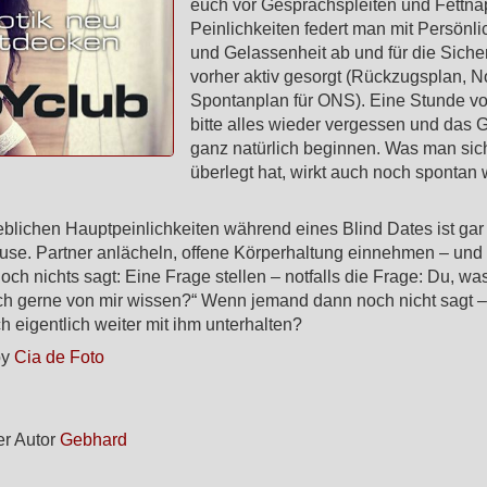
euch vor Gesprächspleiten und Fettnä
Peinlichkeiten federt man mit Persönli
und Gelassenheit ab und für die Sicher
vorher aktiv gesorgt (Rückzugsplan, No
Spontanplan für ONS). Eine Stunde v
bitte alles wieder vergessen und das 
ganz natürlich beginnen. Was man sic
überlegt hat, wirkt auch noch spontan
blichen Hauptpeinlichkeiten während eines Blind Dates ist gar
se. Partner anlächeln, offene Körperhaltung einnehmen – und
ch nichts sagt: Eine Frage stellen – notfalls die Frage: Du, wa
och gerne von mir wissen?“ Wenn jemand dann noch nicht sagt 
ch eigentlich weiter mit ihm unterhalten?
by
Cia de Foto
r Autor
Gebhard