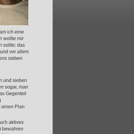
kam ich eine
 wollte mir
 sollte: das
 und vor allem
tens sieben
n und sieben
en sogar, man
as Gegenteil
g
t einen Plan
uch aktives
n) bewahren