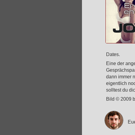
Dates.
Eine der ange
Gesprächspau
dann immer no
eigentlich n
solltest du di
Bild © 2009 
Eue