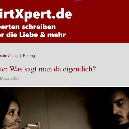
ps im Alltag
| Beitrag
te: Was sagt man da eigentlich?
. März 2017