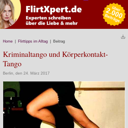
Home
|
Flirttipps im Alltag
| Beitrag
Kriminaltango und Körperkontakt-
Tango
Berlin, den 24. März 2017