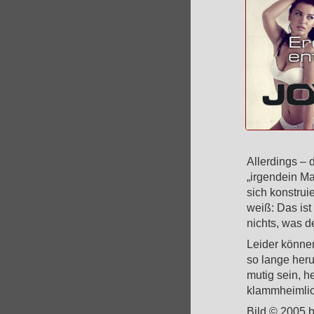
Allerdings – 
„irgendein Ma
sich konstrui
weiß: Das is
nichts, was d
Leider können
so lange heru
mutig sein, h
klammheimlich
Bild © 2005 