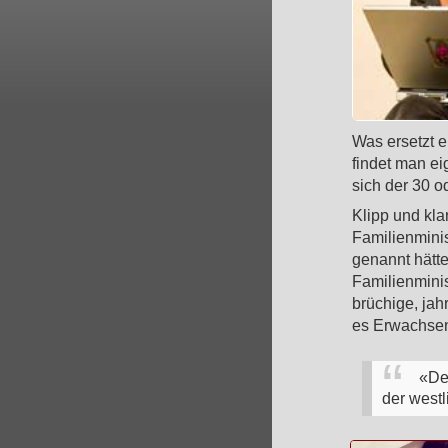
Was ersetzt e
findet man ei
sich der 30 o
Klipp und kla
Familienmini
genannt hätte
Familienminis
brüchige, ja
es Erwachsene
«Der
der westl