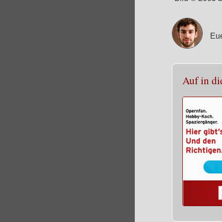
Eue
Auf in di