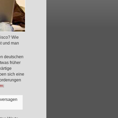
Disco? Wie
st und man
gen deutschen
twas früher
wärtige
aben sich eine
forderungen
om
:
ktversagen