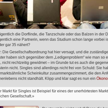
igentlich die Dorflinde, die Tanzschule oder das Balzen in der 
gentlich eine Partnerin, wenn das Studium schon lange vorbei i
der gar 35 nähert?
r: Die Gesellschaftsordnung hat hier versagt, und die zuständi
ster haben sich gegenüber dem „Ledigenproblem“ wie man so e
, nicht rechtzeitig gewidmet – im Grunde tut es auch die gegen
terin nicht. Singles sind allerdings nicht frei von Schuld: Sie h
hrmarktsähnliche Scheinkultur zusammengezimmert, die den An
nlebens nicht standhält. Klipp und klar sagt es nun ein
Ökon
 Markt für Singles ist Beispiel für eines der unerhörtesten Mar
ichen Gesellschaft.»