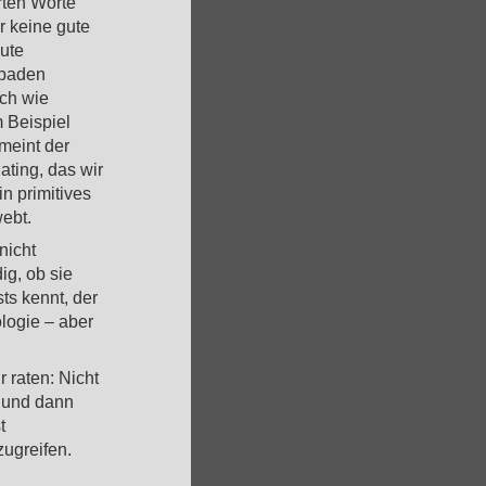
rten Worte
r keine gute
gute
sbaden
ch wie
 Beispiel
 meint der
ting, das wir
in primitives
ebt.
nicht
ig, ob sie
ts kennt, der
logie – aber
 raten: Nicht
– und dann
t
zugreifen.