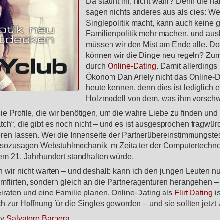
Da staunt ihr, nicht wahr? Denn die ha
sagen nichts anderes aus als dies: We
Singlepolitik macht, kann auch keine 
Familienpolitik mehr machen, und au
müssen wir den Mist am Ende alle. Do
können wir die Dinge neu regeln? Zum
durch
Online-Dating
. Damit allerdings
Ökonom Dan Ariely nicht das Online-Da
heute kennen, denn dies ist lediglich e
Holzmodell von dem, was ihm vorschw
die Profile, die wir benötigen, um die wahre Liebe zu finden und 
tch“, die gibt es noch nicht – und es ist ausgesprochen fragwürd
eren lassen. Wer die Innenseite der Partnerübereinstimmungstes
t sozusagen Webstuhlmechanik im Zeitalter der Computertechno
em 21. Jahrhundert standhalten würde.
 wir nicht warten – und deshalb kann ich den jungen Leuten nur
mflirten, sondern gleich an die Partneragenturen herangehen 
eiraten und eine Familie planen. Online-Dating als
Flirt Dating
is
 zur Hoffnung für die Singles geworden – und sie sollten jetzt 
by
Salvatore Barbera