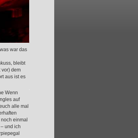
, was war das
kuss, bleibt
t vor) dem
t aus ist es
hne Wenn
ingles auf
 euch alle mal
erhaften
t noch einmal
 – und ich
rpiepegal