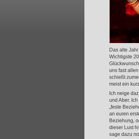
Das alte Jahr
Wichtigste 20
Glückwunsch! 
uns fast alle
schießt zumei
meist ein kur
Ich neige da
und Aber. Ich
„feste Beziehu
an euren erst
Beziehung, od
dieser Lust h
sage dazu no