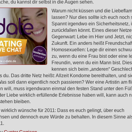
che, du kannst dir selbst in die Augen sehen.
Warum nicht küssen und die Liebefla
lassen? Nur dies sollte ich euch noch
Spannt irgendwo ein Sicherheitsnetz, i
zurückfallen könnt. Eines dieser Netze
Gegenwart: Lebe im Hier und Jetzt, nic
Zukunft. Ein anders heißt Freundschaft
Homosexuellen: Lege dir einen schwu
zu, wenn du eine Frau bist oder eine l
Freundin, wenn du ein Mann bist. Die
kennen sich beim „anderen“ Geschlech
s du. Das dritte Netz heißt: Allzeit Kondome bereithalten, und s
s soll dann eigentlich noch passieren? Wer eine Artistin am f
n will, muss irgendwann einmal den festen Stand unter den Fü
der Liebe wirklich erfüllende Erlebnisse haben will, kann auch n
stehen bleiben.
wirklich wünsche für 2011: Dass es euch gelingt, über euch
sen und dennoch eure Würde zu behalten. In diesem Sinne als
11.