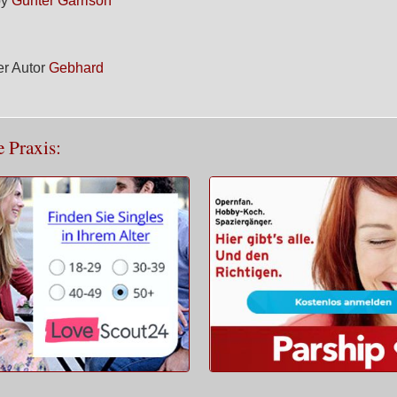
by
Gunter Garrison
r Autor
Gebhard
e Praxis: