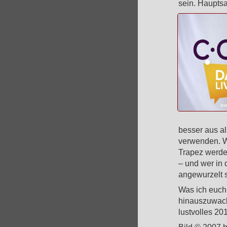
sein. Hauptsa
besser aus al
verwenden. Wa
Trapez werde
– und wer in 
angewurzelt 
Was ich euch 
hinauszuwach
lustvolles 20