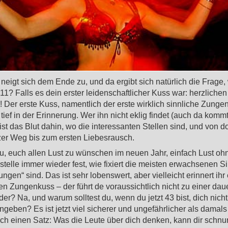
 neigt sich dem Ende zu, und da ergibt sich natürlich die Frage
11? Falls es dein erster leidenschaftlicher Kuss war: herzlichen
Der erste Kuss, namentlich der erste wirklich sinnliche Zungen
n tief in der Erinnerung. Wer ihn nicht eklig findet (auch da komm
st das Blut dahin, wo die interessanten Stellen sind, und von dor
zer Weg bis zum ersten Liebesrausch.
zu, euch allen Lust zu wünschen im neuen Jahr, einfach Lust o
 stelle immer wieder fest, wie fixiert die meisten erwachsenen S
ngen“ sind. Das ist sehr lobenswert, aber vielleicht erinnert ihr
en Zungenkuss – der führt de voraussichtlich nicht zu einer dau
er? Na, und warum solltest du, wenn du jetzt 43 bist, dich nich
ingeben? Es ist jetzt viel sicherer und ungefährlicher als damals
ch einen Satz: Was die Leute über dich denken, kann dir schnu