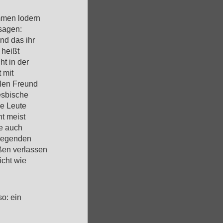
mmen lodern
 sagen:
nd das ihr
 heißt
ht in der
 mit
len Freund
esbische
se Leute
t meist
ie auch
liegenden
ßen verlassen
icht wie
o: ein