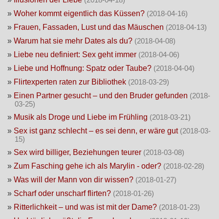
(2018-04-18)
»
Woher kommt eigentlich das Küssen?
(2018-04-16)
»
Frauen, Fassaden, Lust und das Mäuschen
(2018-04-13)
»
Warum hat sie mehr Dates als du?
(2018-04-08)
»
Liebe neu definiert: Sex geht immer
(2018-04-06)
»
Liebe und Hoffnung: Spatz oder Taube?
(2018-04-04)
»
Flirtexperten raten zur Bibliothek
(2018-03-29)
»
Einen Partner gesucht – und den Bruder gefunden
(2018-
03-25)
»
Musik als Droge und Liebe im Frühling
(2018-03-21)
»
Sex ist ganz schlecht – es sei denn, er wäre gut
(2018-03-
15)
»
Sex wird billiger, Beziehungen teurer
(2018-03-08)
»
Zum Fasching gehe ich als Marylin - oder?
(2018-02-28)
»
Was will der Mann von dir wissen?
(2018-01-27)
»
Scharf oder unscharf flirten?
(2018-01-26)
»
Ritterlichkeit – und was ist mit der Dame?
(2018-01-23)