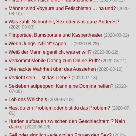
(2020-09-11)
»
Männer sind Voyeure und Fetischisten … na und?
(2020-
09-10)
»
Was zählt: Schönheit, Sex oder was ganz Anderes?
(2020-09-03)
»
Flirtportale, Bumsportale und Kaspertheater
(2020-09-02)
»
Wenn Jungs „NEIN“ sagen …
(2020-08-29)
»
Weiß der Mann eigentlich, was er will?
(2020-08-22)
»
Verkommt Mobile Dating zum Online-Puff?
(2020-08-21)
»
Die nackte Wahrheit über das Ausziehen
(2020-08-16)
»
Verliebt sein – ist das Liebe?
(2020-07-18)
»
Sexleben aufpeppen: Kann eine Domina helfen?
(2020-
07-08)
»
Lob des Weicheis
(2020-07-02)
»
Hast du ein Problem oder bist du das Problem?
(2020-07-
01)
»
Hürden aufbauen zwischen den Geschlechtern ? Nein
danke!
(2020-06-28)
»
Geil oder sinnlich - wie wollen Frauen den Sex?
(2020-