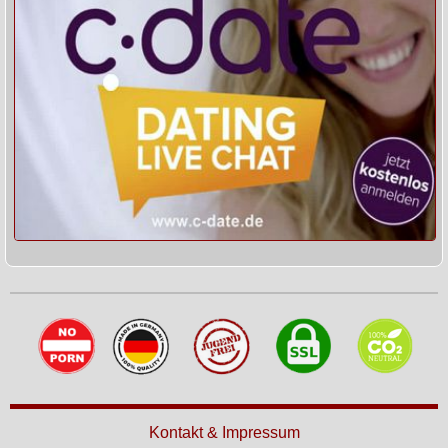
Kontakt & Impressum