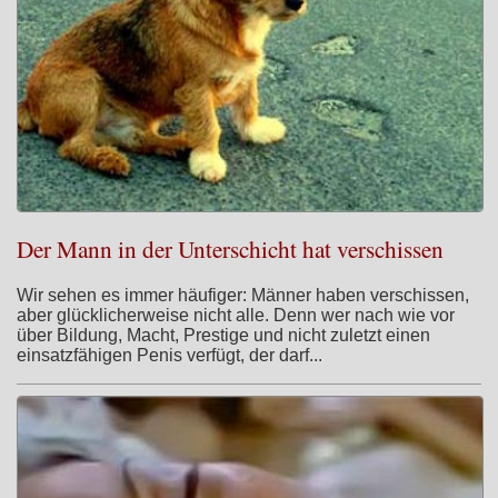
Der Mann in der Unterschicht hat verschissen
Wir sehen es immer häufiger: Männer haben verschissen,
aber glücklicherweise nicht alle. Denn wer nach wie vor
über Bildung, Macht, Prestige und nicht zuletzt einen
einsatzfähigen Penis verfügt, der darf...