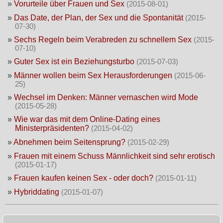
»
Vorurteile über Frauen und Sex
(2015-08-01)
»
Das Date, der Plan, der Sex und die Spontanität
(2015-
07-30)
»
Sechs Regeln beim Verabreden zu schnellem Sex
(2015-
07-10)
»
Guter Sex ist ein Beziehungsturbo
(2015-07-03)
»
Männer wollen beim Sex Herausforderungen
(2015-06-
25)
»
Wechsel im Denken: Männer vernaschen wird Mode
(2015-05-28)
»
Wie war das mit dem Online-Dating eines
Ministerpräsidenten?
(2015-04-02)
»
Abnehmen beim Seitensprung?
(2015-02-29)
»
Frauen mit einem Schuss Männlichkeit sind sehr erotisch
(2015-01-17)
»
Frauen kaufen keinen Sex - oder doch?
(2015-01-11)
»
Hybriddating
(2015-01-07)