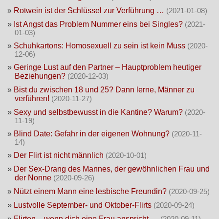
»
Rotwein ist der Schlüssel zur Verführung …
(2021-01-08)
»
Ist Angst das Problem Nummer eins bei Singles?
(2021-
01-03)
»
Schuhkartons: Homosexuell zu sein ist kein Muss
(2020-
12-06)
»
Geringe Lust auf den Partner – Hauptproblem heutiger
Beziehungen?
(2020-12-03)
»
Bist du zwischen 18 und 25? Dann lerne, Männer zu
verführen!
(2020-11-27)
»
Sexy und selbstbewusst in die Kantine? Warum?
(2020-
11-19)
»
Blind Date: Gefahr in der eigenen Wohnung?
(2020-11-
14)
»
Der Flirt ist nicht männlich
(2020-10-01)
»
Der Sex-Drang des Mannes, der gewöhnlichen Frau und
der Nonne
(2020-09-26)
»
Nützt einem Mann eine lesbische Freundin?
(2020-09-25)
»
Lustvolle September- und Oktober-Flirts
(2020-09-24)
»
Flirten – wenn dich eine Frau anspricht …