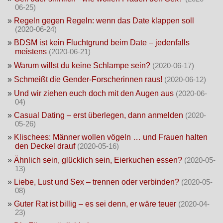
06-25)
»
Regeln gegen Regeln: wenn das Date klappen soll
(2020-06-24)
»
BDSM ist kein Fluchtgrund beim Date – jedenfalls
meistens
(2020-06-21)
»
Warum willst du keine Schlampe sein?
(2020-06-17)
»
Schmeißt die Gender-Forscherinnen raus!
(2020-06-12)
»
Und wir ziehen euch doch mit den Augen aus
(2020-06-
04)
»
Casual Dating – erst überlegen, dann anmelden
(2020-
05-26)
»
Klischees: Männer wollen vögeln … und Frauen halten
den Deckel drauf
(2020-05-16)
»
Ähnlich sein, glücklich sein, Eierkuchen essen?
(2020-05-
13)
»
Liebe, Lust und Sex – trennen oder verbinden?
(2020-05-
08)
»
Guter Rat ist billig – es sei denn, er wäre teuer
(2020-04-
23)