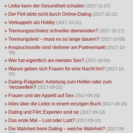
»
Liebe kann der Gesundheit schaden
(2017-11-07)
»
Der Flirt stirbt nicht durch Online-Dating
(2017-10-22)
»
Verkuppeln als Hobby
(2017-10-21)
»
Trennungsschmerz schneller überwinden?
(2017-10-17)
»
Trennungsleid – muss es so lange dauern?
(2017-10-08)
»
Anspruchsvolle sind Verlierer am Partnermarkt
(2017-10-
05)
»
Wer hat eigentlich am meisten Sex?
(2017-10-04)
»
Warum geben sich Frauen für eine Nacht hin?
(2017-10-
01)
»
Dating-Ratgeber: Anleitung zum Helfen oder zum
Verzweifeln?
(2017-09-22)
»
Frauen und der Appetit auf Sex
(2017-09-20)
»
Alles über die Liebe in einem einzigen Buch
(2017-09-16)
»
Dating und Flirt: Experten sind rar
(2017-09-13)
»
Das erste Mal – Lust oder Last?
(2017-09-10)
»
Die Wahrheit beim Dating – welche Wahrheit?
(2017-09-